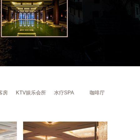
客房
KTV娱乐会所
水疗SPA
咖啡厅