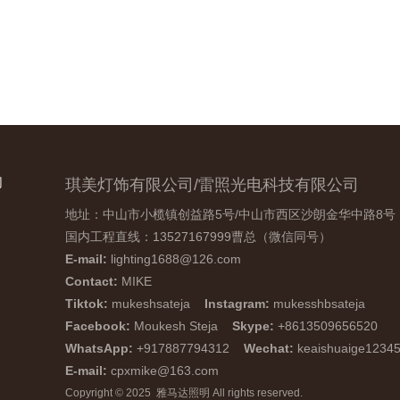
们
琪美灯饰有限公司/雷照光电科技有限公司
地址：中山市小榄镇创益路5号/中山市西区沙朗金华中路8号
国内工程直线：13527167999曹总（微信同号）
E-mail:
lighting1688@126.com
Contact:
MIKE
Tiktok:
mukeshsateja
Instagram:
mukesshbsateja
Facebook:
Moukesh Steja
Skype:
+8613509656520
WhatsApp:
+917887794312
Wechat:
keaishuaige1234
E-mail:
cpxmike@163.com
Copyright © 2025 雅马达照明 All rights reserved.