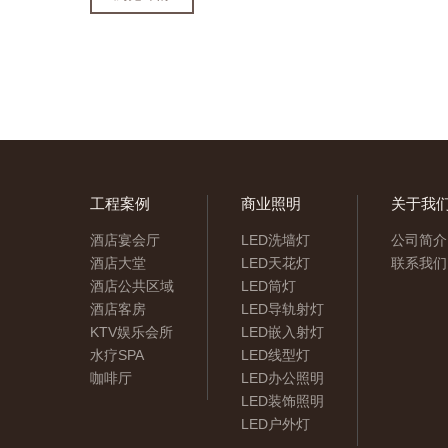
工程案例
商业照明
关于我
酒店宴会厅
LED洗墙灯
公司简介
酒店大堂
LED天花灯
联系我们
酒店公共区域
LED筒灯
酒店客房
LED导轨射灯
KTV娱乐会所
LED嵌入射灯
水疗SPA
LED线型灯
咖啡厅
LED办公照明
LED装饰照明
LED户外灯