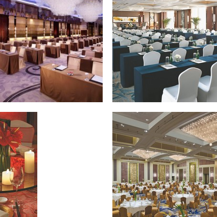
1
2
3
4